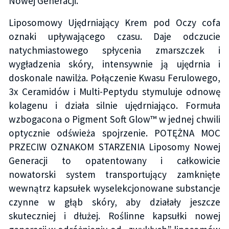
Nowej Generacji.
Liposomowy Ujędrniający Krem pod Oczy cofa
oznaki upływającego czasu. Daje odczucie
natychmiastowego spłycenia zmarszczek i
wygładzenia skóry, intensywnie ją ujędrnia i
doskonale nawilża. Połączenie Kwasu Ferulowego,
3x Ceramidów i Multi-Peptydu stymuluje odnowę
kolagenu i działa silnie ujędrniająco. Formuła
wzbogacona o Pigment Soft Glow™ w jednej chwili
optycznie odświeża spojrzenie. POTĘŻNA MOC
PRZECIW OZNAKOM STARZENIA Liposomy Nowej
Generacji to opatentowany i całkowicie
nowatorski system transportujący zamknięte
wewnątrz kapsułek wyselekcjonowane substancje
czynne w głąb skóry, aby działały jeszcze
skuteczniej i dłużej. Roślinne kapsułki nowej