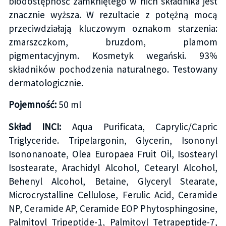
biodostępność zamkniętego w nich składnika jest
znacznie wyższa. W rezultacie z potężną mocą
przeciwdziałają kluczowym oznakom starzenia:
zmarszczkom, bruzdom, plamom
pigmentacyjnym. Kosmetyk wegański. 93%
składników pochodzenia naturalnego. Testowany
dermatologicznie.
Pojemność:
50 ml
Skład INCI:
Aqua Purificata, Caprylic/Capric
Triglyceride. Tripelargonin, Glycerin, Isononyl
Isononanoate, Olea Europaea Fruit Oil, Isostearyl
Isostearate, Arachidyl Alcohol, Cetearyl Alcohol,
Behenyl Alcohol, Betaine, Glyceryl Stearate,
Microcrystalline Cellulose, Ferulic Acid, Ceramide
NP, Ceramide AP, Ceramide EOP Phytosphingosine,
Palmitoyl Tripeptide-1, Palmitoyl Tetrapeptide-7,