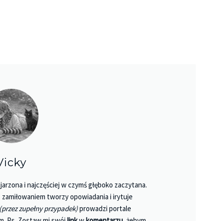
Vicky
jarzona i najczęściej w czymś głęboko zaczytana.
 Z zamiłowaniem tworzy opowiadania i irytuje
Księgarnie i kościopył – Travis Baldree
(przez zupełny przypadek)
prowadzi portale
m. Ps. Zostaw mi swój
link
w
komentarzu
, żebym