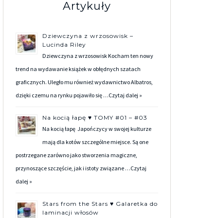
Artykuły
Dziewczyna z wrzosowisk –
Lucinda Riley
Dziewczyna z wrzosowisk Kocham ten nowy
trend na wydawanie książek w obłędnych szatach
graficznych. Uległo mu również wydawnictwo Albatros,
dzięki czemu na rynku pojawiło się …
Czytaj dalej »
Na kocią łapę ♥ TOMY #01 – #03
Na kocią łapę Japończycy w swojej kulturze
mają dla kotów szczególne miejsce. Są one
postrzegane zarówno jako stworzenia magiczne,
przynoszące szczęście, jak i istoty związane …
Czytaj
dalej »
Stars from the Stars ♥ Galaretka do
laminacji włosów