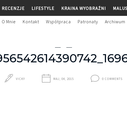
RECENZJE
LIFESTYLE
KRAINA WYOBRAŹNI
MALU
O Mnie
Kontakt
Współpraca
Patronaty
Archiwum
_956542614390742_169
VICKY
MAJ, 04, 2015
0 COMMENTS