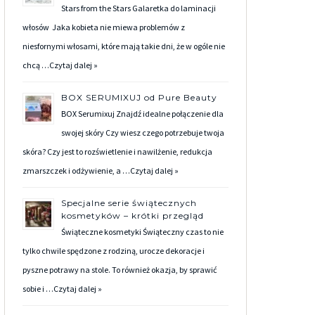
Stars from the Stars Galaretka do laminacji
włosów Jaka kobieta nie miewa problemów z
niesfornymi włosami, które mają takie dni, że w ogóle nie
chcą …
Czytaj dalej »
BOX SERUMIXUJ od Pure Beauty
BOX Serumixuj Znajdź idealne połączenie dla
swojej skóry Czy wiesz czego potrzebuje twoja
skóra? Czy jest to rozświetlenie i nawilżenie, redukcja
zmarszczek i odżywienie, a …
Czytaj dalej »
Specjalne serie świątecznych
kosmetyków – krótki przegląd
Świąteczne kosmetyki Świąteczny czas to nie
tylko chwile spędzone z rodziną, urocze dekoracje i
pyszne potrawy na stole. To również okazja, by sprawić
sobie i …
Czytaj dalej »