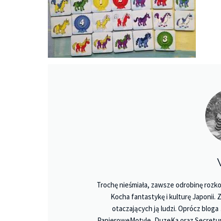
Trochę nieśmiała, zawsze odrobinę rozko
Kocha fantastykę i kulturę Japonii.
otaczających ją ludzi. Oprócz bloga
PapieroweMotyle, DuzeKa oraz Secretu