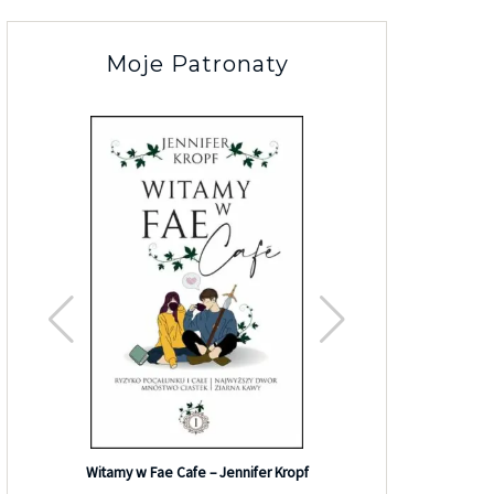
Moje Patronaty
Efekt G
Witamy w Fae Cafe – Jennifer Kropf