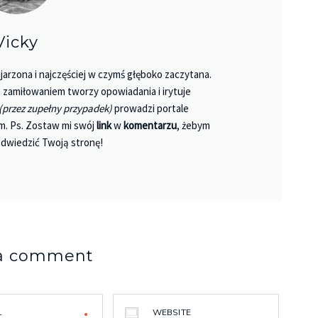
Vicky
jarzona i najczęściej w czymś głęboko zaczytana.
 Z zamiłowaniem tworzy opowiadania i irytuje
(przez zupełny przypadek)
prowadzi portale
m. Ps. Zostaw mi swój
link
w
komentarzu
, żebym
dwiedzić Twoją stronę!
 a comment
L
WEBSITE