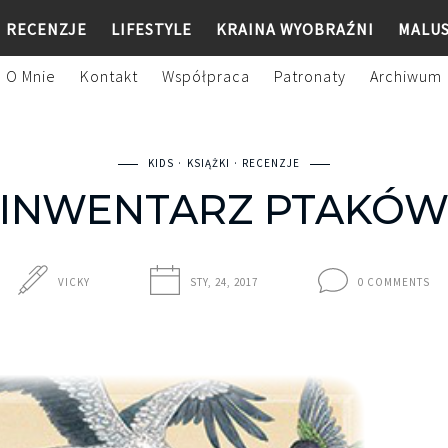
RECENZJE
LIFESTYLE
KRAINA WYOBRAŹNI
MALU
O Mnie
Kontakt
Współpraca
Patronaty
Archiwum
KIDS
KSIĄŻKI
RECENZJE
INWENTARZ PTAKÓ
VICKY
STY, 24, 2017
0 COMMENTS