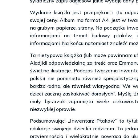
sylabiczny zapis odgłosów jakie wydaje dany p
Wydanie książki jest przepiękne i (tu od
swojej ceny. Album ma format A4, jest w twar
na grubym papierze, strony. Na początku inwe
informacjami na temat budowy ptaków, i
informacjami. Na końcu natomiast znaleźć mo
Ta nietypowa książka (lub może powinnam uży
Aladjidi odpowiedzialną za treść oraz Emmanue
świetne ilustracje. Podczas tworzenia inwenta
polski) nie pominięto również specjalistyczny
bardzo ładna, ale również wiarygodna. We wst
dzieci zaczną zaskakiwać dorosłych”. Myślę, 
mały bystrzak zapamięta wiele ciekawost
niezwykłej oprawie.
Podsumowując: „Inwentarz Ptaków” to tytuł
edukacje swojego dziecka rodzicom. To jedno
przyjemnością i wielokrotnie powraca do ul