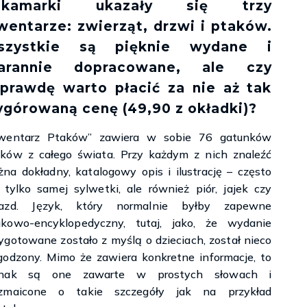
akamarki ukazały się trzy
wentarze: zwierząt, drzwi i ptaków.
szystkie są pięknie wydane i
tarannie dopracowane, ale czy
prawdę warto płacić za nie aż tak
górowaną cenę (49,90 z okładki)?
nwentarz Ptaków” zawiera w sobie 76 gatunków
ków z całego świata. Przy każdym z nich znaleźć
na dokładny, katalogowy opis i ilustrację – często
 tylko samej sylwetki, ale również piór, jajek czy
iazd. Język, który normalnie byłby zapewne
ukowo-encyklopedyczny, tutaj, jako, że wydanie
ygotowane zostało z myślą o dzieciach, został nieco
godzony. Mimo że zawiera konkretne informacje, to
dnak są one zawarte w prostych słowach i
ozmaicone o takie szczegóły jak na przykład