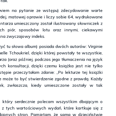
tak.
powiem na pytanie ze wstępu) zdecydowanie warte
dej, matowej oprawie i liczy sobie 64, wydrukowane
ntarza umieszczony został ilustrowany słowniczek z
ch piór, sposobów lotu oraz innymi, ciekawymi
żna zwyczajowy indeks.
ć tu słowa album) posiada dwóch autorów: Virginie
lle Tchoukriel, dzięki której powstały te wszystkie,
rza (oraz później, podczas jego tłumaczenia na język
ch konsultacji, dzięki czemu książka jest nie tylko
ępie przeczytałam zdanie: „Po lekturze tej książki
że może to być stwierdzenie zgodne z prawdą. Każdy
ek, zwłaszcza, kiedy umieszczone zostały w tak
, który serdecznie polecam wszystkim dbającym o
 z tych wartościowych wydań, które kartkuje się z
ubionych stron. Pamiętam, że sama w dzieciństwie