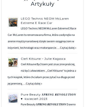
Artykuły
LEGO Technic NEOM McLaren
Extreme E Race Car
LEGO Technic NEOM McLaren Extreme E Race
Car McLaren to renomowana firma, która zasłynęła na
arenie międzynarodowej dzięki swoim osiągnięciom w
inżynierii, technologii oraz motorsporcie. …
Czytaj dalej »
Cień Kitsune – Julie Kagawa
Cień Kitsune Być lisem jest znacznie prościej,
niż być człowiekiem. „Cień Kitsune” to jedna z
tych książek, które chciałam przeczytać na długo przed
jej premierą, …
Czytaj dalej »
Pure Beauty 𝑺𝑷𝑹𝑰𝑵𝑮 𝑹𝑬𝑽𝑶𝑳𝑼𝑻𝑰𝑶𝑵
♥ kwiecień 2023
Pure Beauty 𝑺𝑷𝑹𝑰𝑵𝑮 𝑹𝑬𝑽𝑶𝑳𝑼𝑻𝑰𝑶𝑵 Dawno