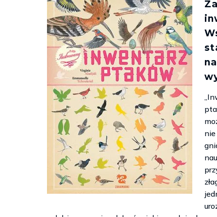
Z
in
W
s
na
wy
„I
pta
moż
nie
gn
na
prz
zła
je
ur