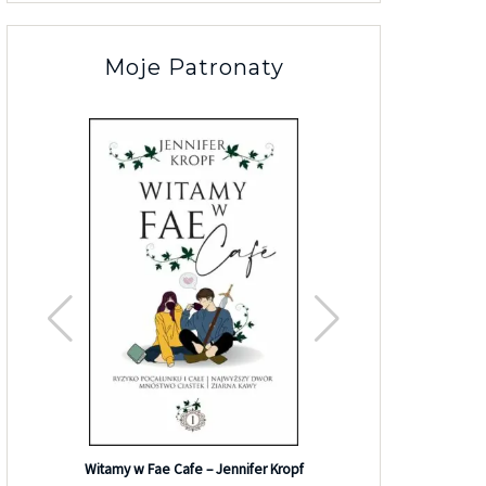
Moje Patronaty
Efekt G
Witamy w Fae Cafe – Jennifer Kropf