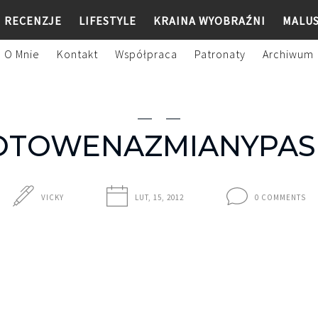
RECENZJE
LIFESTYLE
KRAINA WYOBRAŹNI
MALU
O Mnie
Kontakt
Współpraca
Patronaty
Archiwum
OTOWENAZMIANYPAS
VICKY
LUT, 15, 2012
0 COMMENTS