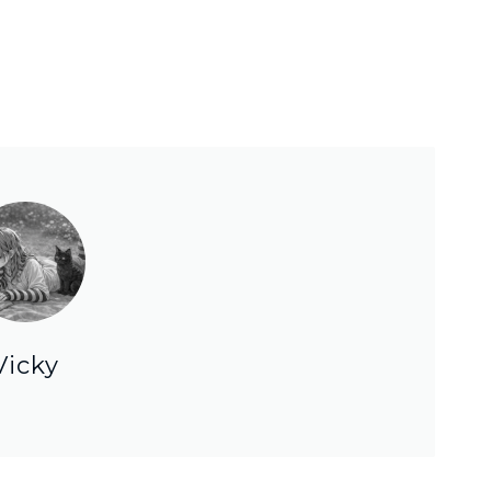
Vicky
Księgarnie i kościopył – Travis Baldree