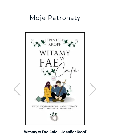
Moje Patronaty
Efekt G
Witamy w Fae Cafe – Jennifer Kropf