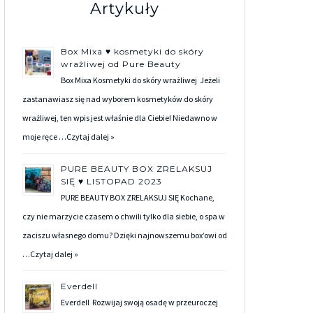
Artykuły
Box Mixa ♥ kosmetyki do skóry
wrażliwej od Pure Beauty
Box Mixa Kosmetyki do skóry wrażliwej Jeżeli
zastanawiasz się nad wyborem kosmetyków do skóry
wrażliwej, ten wpis jest właśnie dla Ciebie! Niedawno w
moje ręce …
Czytaj dalej »
PURE BEAUTY BOX ZRELAKSUJ
SIĘ ♥ LISTOPAD 2023
PURE BEAUTY BOX ZRELAKSUJ SIĘ Kochane,
czy nie marzycie czasem o chwili tylko dla siebie, o spa w
zaciszu własnego domu? Dzięki najnowszemu box’owi od
…
Czytaj dalej »
Everdell
Everdell Rozwijaj swoją osadę w przeuroczej