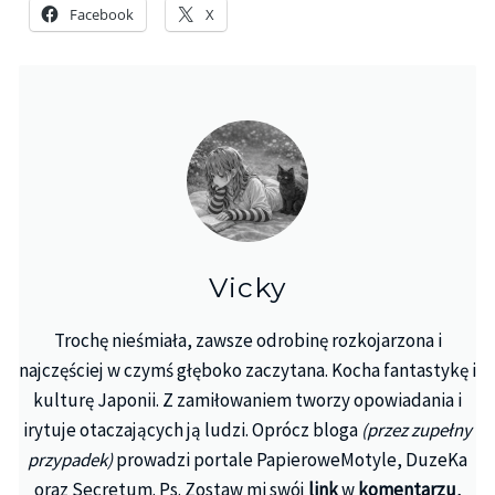
Facebook
X
Vicky
Trochę nieśmiała, zawsze odrobinę rozkojarzona i
najczęściej w czymś głęboko zaczytana. Kocha fantastykę i
kulturę Japonii. Z zamiłowaniem tworzy opowiadania i
irytuje otaczających ją ludzi. Oprócz bloga
(przez zupełny
przypadek)
prowadzi portale PapieroweMotyle, DuzeKa
oraz Secretum. Ps. Zostaw mi swój
link
w
komentarzu
,