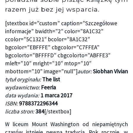
razem już bez jej wsparcia.
[stextbox id=”custom” caption=”Szczegółowe
informacje” bwidth=”2″ color=”8A1C32″
ccolor=”5C1321″ bcolor=”8A1C32″
bgcolor=”EBFFFE” cbgcolor=”C7FFEA”
bgcolorto=”BFFFFD” cbgcolorto=”ABFFE3″
mleft=”10″ mright=”10″ mtop=”10″
mbottom=”10″ image=”null”]
autor:
Siobhan Vivian
tytuł oryginału:
The list
wydawnictwo:
Feeria
data wydania:
1 marca 2017
ISBN:
9788372296344
liczba stron:
384
[/stextbox]
W liceum Mount Washington od niepamiętnych
czasów istnieje pewna tradycja. Rok rocznie, w