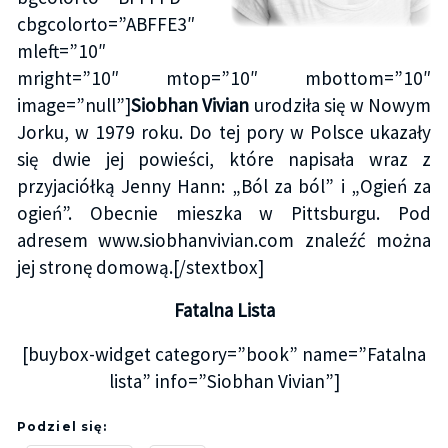
cbgcolorto=”ABFFE3″
mleft=”10″
mright=”10″ mtop=”10″ mbottom=”10″
image=”null”]
Siobhan Vivian
urodziła się w Nowym
Jorku, w 1979 roku. Do tej pory w Polsce ukazały
się dwie jej powieści, które napisała wraz z
przyjaciółką Jenny Hann: „Ból za ból” i „Ogień za
ogień”. Obecnie mieszka w Pittsburgu. Pod
adresem www.siobhanvivian.com znaleźć można
jej stronę domową.[/stextbox]
Fatalna Lista
[buybox-widget category=”book” name=”Fatalna
lista” info=”Siobhan Vivian”]
Podziel się: