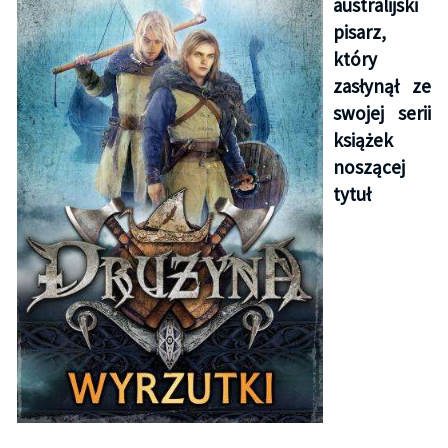
australijski
pisarz,
który
zasłynął ze
swojej serii
książek
noszącej
tytuł