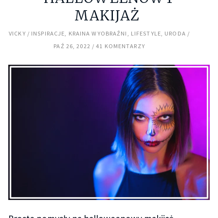
MAKIJAŻ
VICKY
INSPIRACJE
,
KRAINA WYOBRAŹNI
,
LIFESTYLE
,
URODA
PAŹ 26, 2022
41 KOMENTARZY