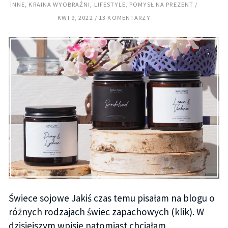
INNE
,
KRAINA WYOBRAŹNI
,
LIFESTYLE
,
POMYSŁ NA PREZENT
KWI 9, 2022
13 KOMENTARZY
Świece sojowe Jakiś czas temu pisałam na blogu o
różnych rodzajach świec zapachowych (klik). W
dzisiejszym wpisie natomiast chciałam