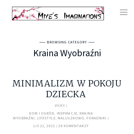
BROWSING CATEGORY
Kraina Wyobraźni
MINIMALIZM W POKOJU
DZIECKA
VICKY
DOM I OGRÓD
,
INSPIRACJE
,
KRAINA
WYOBRAŹNI
,
LIFESTYLE
,
MALUSZKOWO
,
PORADNIKI
LIS 21, 2022
29 KOMENTARZY