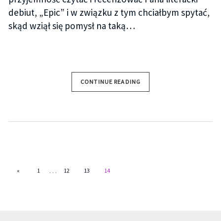
debiut, „Epic” i w związku z tym chciałbym spytać,
skąd wziął się pomysł na taką…
CONTINUE READING
…
«
1
12
13
14