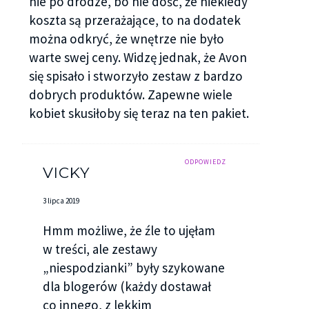
nie po drodze, bo nie dość, że niekiedy
koszta są przerażające, to na dodatek
można odkryć, że wnętrze nie było
warte swej ceny. Widzę jednak, że Avon
się spisało i stworzyło zestaw z bardzo
dobrych produktów. Zapewne wiele
kobiet skusiłoby się teraz na ten pakiet.
ODPOWIEDZ
VICKY
3 lipca 2019
Hmm możliwe, że źle to ujęłam
w treści, ale zestawy
„niespodzianki” były szykowane
dla blogerów (każdy dostawał
co innego, z lekkim