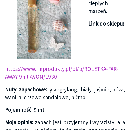
ciepłych
marzeń.
Link do sklepu:
https://www.fmprodukty.pl/pl/p/ROLETKA-FAR-
AWAY-9ml-AVON/1930
Nuty zapachowe:
ylang-ylang, biały jaśmin, róża,
wanilia, drzewo sandałowe, piżmo
Pojemność:
9 ml
Moja opinia:
zapach jest przyjemny i wyrazisty, a ja