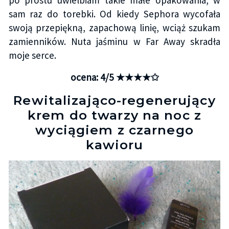
po prostu uwielbiam takie małe opakowania, w
sam raz do torebki. Od kiedy Sephora wycofała
swoją przepiękną, zapachową linię, wciąż szukam
zamienników. Nuta jaśminu w Far Away skradła
moje serce.
ocena: 4/5 ★★★★✩
Rewitalizająco-regenerujący
krem do twarzy na noc z
wyciągiem z czarnego
kawioru