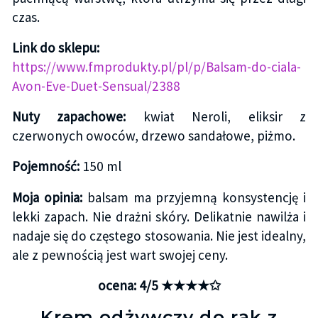
czas.
Link do sklepu:
https://www.fmprodukty.pl/pl/p/Balsam-do-ciala-
Avon-Eve-Duet-Sensual/2388
Nuty zapachowe:
kwiat Neroli, eliksir z
czerwonych owoców, drzewo sandałowe, piżmo.
Pojemność:
150 ml
Moja opinia:
balsam ma przyjemną konsystencję i
lekki zapach. Nie drażni skóry. Delikatnie nawilża i
nadaje się do częstego stosowania. Nie jest idealny,
ale z pewnością jest wart swojej ceny.
ocena: 4/5 ★★★★✩
Krem odżywczy do rąk z