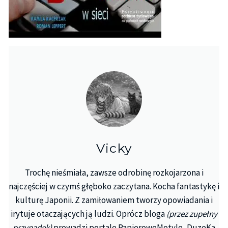
Vicky
Trochę nieśmiała, zawsze odrobinę rozkojarzona i
najczęściej w czymś głęboko zaczytana. Kocha fantastykę i
kulturę Japonii. Z zamiłowaniem tworzy opowiadania i
irytuje otaczających ją ludzi. Oprócz bloga
(przez zupełny
przypadek)
prowadzi portale PapieroweMotyle, DuzeKa