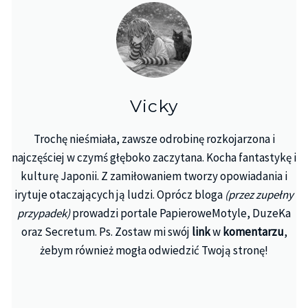
Vicky
Trochę nieśmiała, zawsze odrobinę rozkojarzona i
najczęściej w czymś głęboko zaczytana. Kocha fantastykę i
kulturę Japonii. Z zamiłowaniem tworzy opowiadania i
irytuje otaczających ją ludzi. Oprócz bloga
(przez zupełny
przypadek)
prowadzi portale PapieroweMotyle, DuzeKa
oraz Secretum. Ps. Zostaw mi swój
link
w
komentarzu
,
żebym również mogła odwiedzić Twoją stronę!