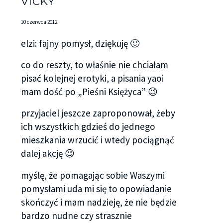
obecności czułam się dziwnie skrępowana.
VICKY
– Więc nazywasz się Marika? – spytał zbliżając się
10 czerwca 2012
do mnie o krok. – Ładne imię.
elzi: fajny pomysł, dziękuję 🙂
– Dzięki – mruknęłam, walcząc z potrzebą, żeby
co do reszty, to właśnie nie chciałam
znowu go dotknąć.
pisać kolejnej erotyki, a pisania yaoi
mam dość po „Pieśni Księżyca” 😉
– Nie byłem pewien czy rano będziesz chciała mnie
widzieć – wyznał.
przyjaciel jeszcze zaproponował, żeby
ich wszystkich gdzieś do jednego
Teraz był już zupełnie blisko. Stał zaledwie o krok
mieszkania wrzucić i wtedy pociągnąć
ode mnie. To było miłe. Uśmiechnęłam się
dalej akcję 😉
łagodnie. Wyciągnęłam dłoń i odważyłam się
dotknąć jego policzka. W tej samej chwili
myślę, że pomagając sobie Waszymi
znalazłam się w jego ramionach. Całował moje
pomysłami uda mi się to opowiadanie
usta, twarz, włosy, a ja niemal fizycznie czułam
skończyć i mam nadzieję, że nie będzie
bijące od niego uczucie ulgi. Moje motyle
bardzo nudne czy strasznie
wykonywały w brzuchu dziki taniec. Już po chwili