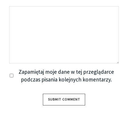
poznałam, że ani razu się nie pomyliłam. Teraz stali
przede mną w identycznych, czarnych
bokserkach. Ich opalone wiosennym słońcem ciała
stanowiły przyjemny widok. To była chyba
piętnasta próba, a ja naprawdę już miałam dość.
Umyślnie podeszłam do Nicka, zarzucając mu ręce
na szyję. Wyglądał na zaskoczonego, zanim
puściłam do niego oko. Wtedy się uśmiechnął,
obejmując mnie w pasie. Oliwer zawarczał,
Zapamiętaj moje dane w tej przeglądarce
odepchnął go, uwalniając z moich objęć. Chciał coś
podczas pisania kolejnych komentarzy.
powiedzieć, ale powstrzymał się i ograniczył do
mruknięcia pod nosem, kiedy razem z Nickiem
wybuchliśmy śmiechem. Reszta wieczoru upłynęła
równie przyjemnie. We trójkę leżeliśmy na łóżku,
opowiadając sobie różne śmieszne historie.
Zdecydowanie w wymyślaniu takich najlepszy był