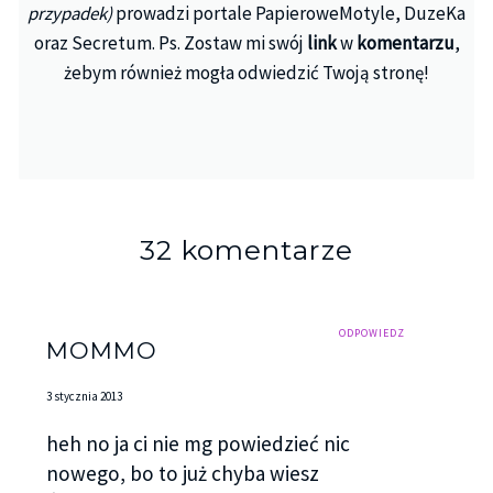
przypadek)
prowadzi portale PapieroweMotyle, DuzeKa
po chwili całowanie stało się bardziej namiętne i
oraz Secretum. Ps. Zostaw mi swój
link
w
komentarzu
,
pełne pasji. Przycisnął mnie do drewnianej ściany.
żebym również mogła odwiedzić Twoją stronę!
Zamknęłam oczy, wplatając palce w jego włosy.
Świat przestał istnieć, a cudowne uczucie i
podniecenie wypełniało mnie całą. Odsunął mnie
od siebie łagodnie, bardzo szybko oddychając.
– Masz ochotę się przejść? – zapytał wpatrując się
w moje oczy.
32 komentarze
– Tak – odpowiedziałam, nie mogąc złapać tchu.
– Poczekaj chwilę – poprosił i zniknął z powrotem
ODPOWIEDZ
MOMMO
w klubie.
3 stycznia 2013
Stałam na dworze, pod gwiazdami, z trudem
próbując pozbierać myśli. Zdałam sobie sprawę, że
heh no ja ci nie mg powiedzieć nic
właśnie zgodziłam się na spacer, sama, z
nowego, bo to już chyba wiesz