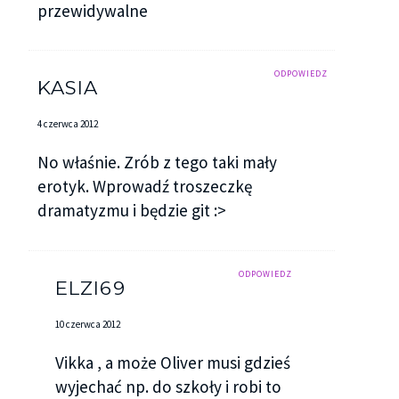
przewidywalne
leżeliśmy na jednym z łóżek. Obejmował mnie
mocno. Czułam jego ciepło. Odwzajemniałam
pocałunki.
ODPOWIEDZ
KASIA
– Hej, nie przeszkadzam? – zadrwił Nick, który
4 czerwca 2012
najwyraźniej już od jakiegoś czasu przyglądał nam
się, stojąc w otwartych drzwiach.
No właśnie. Zrób z tego taki mały
erotyk. Wprowadź troszeczkę
Oliwer jęknął. Rzucił w niego poduszką. Chłopak
dramatyzmu i będzie git :>
złapał ją w locie i się roześmiał.
– Kończcie gołąbki, na to czas będzie później.
ODPOWIEDZ
Teraz wychodzimy.
ELZI69
Odsunęłam się od Oliwera, a on niechętnie usiadł.
10 czerwca 2012
Narzucił na siebie koszulkę i wstał.
Vikka , a może Oliver musi gdzieś
– Idziesz z nami? – zapytał z nadzieją.
wyjechać np. do szkoły i robi to