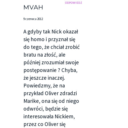
ODPOWIEDZ
MVAH
– Co nieco – przyznałam zimno.
9 czerwca 2012
– Po prostu żaden z nas nie chce umawiać się z
dziewczyną, której będzie wszystko jedno, który
A gdyby tak Nick okazał
to z nas – wyjaśnił. – Dlatego czasem się
się homo i przyznał się
zamieniamy na randkach.
do tego, że chciał zrobić
bratu na złość, ale
Poczułam, jak ogarnia mnie wściekłość.
później zrozumiał swoje
postępowanie ? Chyba,
– Mnie nie jest wszystko jedno – oznajmiłam
że jeszcze inaczej.
buntowniczo.
Powiedzmy, że na
Uśmiechnął się odrobinę ponuro.
przykład Oliver zdradzi
Marike, ona się od niego
– Mam nadzieję, Marika. Mam nadzieję – powtórzył.
odwróci, będzie się
– Po prostu nie miej nam za złe, jeśli dzisiaj
interesowała Nickiem,
umówisz się ze mną.
przez co Oliver się