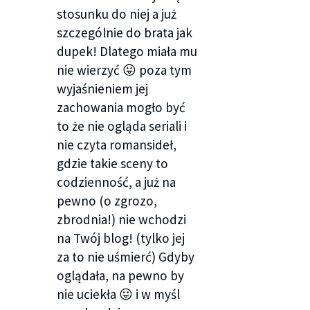
którym mieszkały moje koleżanki. Zaprowadził
stosunku do niej a już
mnie prosto do podwójnego pokoju. Zobaczyłam
szczególnie do brata jak
Oliwera. Nie miał na sobie koszulki, a ja na ten
dupek! Dlatego miała mu
widok natychmiast poczułam, jak w nierównym
nie wierzyć 😛 poza tym
rytmie przyspiesza moje serce. W brzuchu miałam
wyjaśnieniem jej
stado wściekłych motyli. Siedział przy okrągłym,
zachowania mogło być
niewielkim stole i wpatrywał się w leżący na blacie
to że nie ogląda seriali i
telefon. Na nasz widok zerwał się z miejsca. Jego
nie czyta romansideł,
twarz odrobinę poszarzała, ale Nick tego nie
gdzie takie sceny to
zauważył lub udawał, że tego nie widzi.
codzienność, a już na
pewno (o zgrozo,
– Poznaj moją dziewczynę, Marikę – szelmowsko
zbrodnia!) nie wchodzi
uśmiechnął się do brata, obejmując mnie
na Twój blog! (tylko jej
ramieniem i przyciągając do siebie.
za to nie uśmierć) Gdyby
– Hej! – zaprotestowałam, wyrywając mu się.
oglądała, na pewno by
nie uciekła 😛 i w myśl
Zawstydzona spojrzałam na Oliwera, a potem