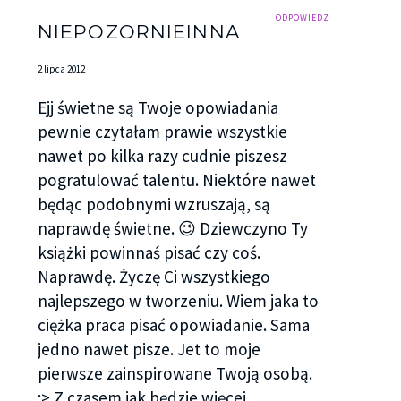
a na niej, pochyłym, schludnym charakterem
ODPOWIEDZ
NIEPOZORNIEINNA
pisma, nakreślone były słowa.
2 lipca 2012
„Piękno dla piękności”
, a pod spodem
„Dziękuję, za
Ejj świetne są Twoje opowiadania
cudowny wieczór, Kociaku. Niestety dalej nie wiem
pewnie czytałam prawie wszystkie
jak masz na imię.”
.
nawet po kilka razy cudnie piszesz
Poczułam ukłucie żalu, że tak po prostu zniknął.
pogratulować talentu. Niektóre nawet
Nie zostawił nawet swojego numeru, więc
będąc podobnymi wzruszają, są
wywnioskowałam, że nie chce już się ze mną
naprawdę świetne. 😉 Dziewczyno Ty
spotkać. Zdusiłam w sobie nieznośny zawód i ból.
książki powinnaś pisać czy coś.
Miałam się przecież bawić i tak to właśnie
Naprawdę. Życzę Ci wszystkiego
wyglądało. Skąd on do licha wytrzasnął tą różę?!
najlepszego w tworzeniu. Wiem jaka to
Wzięłam szybki prysznic i wyszłam z domu,
ciężka praca pisać opowiadanie. Sama
zdecydowana nie siedzieć sama, żeby nie
jedno nawet pisze. Jet to moje
zadręczać się tajemniczym nieznajomym. Moje
pierwsze zainspirowane Twoją osobą.
koleżanki nocowały w pensjonacie, nad samym
;> Z czasem jak będzie więcej