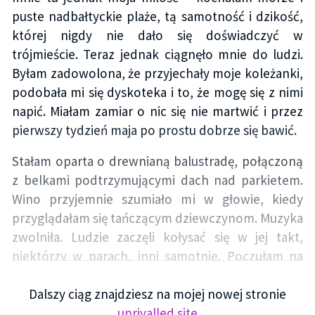
puste nadbałtyckie plaże, tą samotność i dzikość,
której nigdy nie dało się doświadczyć w
trójmieście. Teraz jednak ciągnęło mnie do ludzi.
Byłam zadowolona, że przyjechały moje koleżanki,
podobała mi się dyskoteka i to, że mogę się z nimi
napić. Miałam zamiar o nic się nie martwić i przez
pierwszy tydzień maja po prostu dobrze się bawić.
Stałam oparta o drewnianą balustradę, połączoną
z belkami podtrzymującymi dach nad parkietem.
Wino przyjemnie szumiało mi w głowie, kiedy
przyglądałam się tańczącym dziewczynom. Muzyka
zwolniła. Ludzie zaczęli kołysać się w jej takt,
niektórzy w parach, inni samotnie. Poczułam na
ramieniu czyjś dotyk. Spojrzałam w górę.
Dalszy ciąg znajdziesz na mojej nowej stronie
– Zatańczysz? – zapytał wysoki, zawadiacko
unrivalled.site