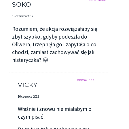
SOKO
mnie porozumiewawczo.
15 czerwca 2012
Wytrzeszczyłam na niego oczy.
Rozumiem, że akcja rozwiązałaby się
– Jesteście bliźniakami? – zapytałam głupio.
zbyt szybko, gdyby podeszła do
– Mhm – przytaknął – jednojajowymi, od urodzenia
Oliwera, trzepnęła go i zapytała o co
– dodał z szelmowskim uśmiechem.
chodzi, zamiast zachowywać się jak
histeryczka? 😛
Natychmiast poprawił mi się humor.
– Przepraszam za pomyłkę – zawstydziłam się
ODPOWIEDZ
odrobinę – nie miałam pojęcia, że on ma brata.
VICKY
– Jak się poznaliście? – spytał, a ja zdałam sobie
16 czerwca 2012
sprawę, że w dalszym ciągu nie puścił mojej ręki.
Właśnie i znowu nie miałabym o
Dopiero, kiedy na nią spojrzałam, zabrał swoją
czym pisać!
dłoń, jednak ani odrobinę nie speszony.