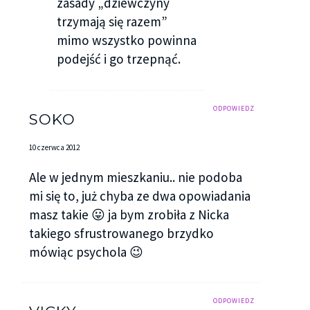
zasady „dziewczyny
mimowolnie spuściłam wzrok.
trzymają się razem”
mimo wszystko powinna
– Tak tylko się droczę – zamruczał. Jego śmiech był
podejść i go trzepnąć.
ciepły i nie było w nim ani śladu drwiny. – Zostawię
was samych – dodał i pogwizdując wyszedł z
pokoju.
ODPOWIEDZ
SOKO
Kiedy zniknął za drzwiami, przez chwilę
milczeliśmy zakłopotani. W końcu to Oliwer
10 czerwca 2012
odezwał się pierwszy.
Ale w jednym mieszkaniu.. nie podoba
– Przepraszam za Nicka, on zawsze taki jest –
mi się to, już chyba ze dwa opowiadania
wyjaśnił cicho.
masz takie 😛 ja bym zrobiła z Nicka
takiego sfrustrowanego brzydko
– Nic się nie stało – natychmiast przyszłam mu z
mówiąc psychola 😉
pomocą.
Bez alkoholu, po tym, co robiliśmy, w jego
ODPOWIEDZ