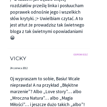
morzem i właśnie tam miałam zamiar się wybrać.
rozdziałów prześlę linka i posłuucham
Odrobinę zmarzniętą dłonią poprawiłam
poprawek odnośnie jego i wszelkich
nieznośną, miedzianą grzywkę, która jak zwykle
słów krytyki. ;> Uwielbiam czytać. A to
opadała mi na oczy. Włożyłam na siebie tylko
jest attut że prowadzisz tak świetnego
cienką bluzę, wiedząc, że za godzinę czy dwie
bloga z tak świetnymi opowiadaniami
zrobi się nieznośnie ciepło i wtedy będę żałowała,
😀
że wzięłam kurtkę. Zanim zdążyłam zejść
brukowaną aleją, prowadzącą ku plaży, usłyszałam
wibracje telefonu, sygnalizujące nadejście smsa.
ODPOWIEDZ
VICKY
Uśmiech mimowolnie pojawił się na mojej twarzy.
24 czerwca 2012
„Zanim rano wyszedłem, pozwoliłem sobie zapisać
twój numer. Mam nadzieję, że się nie gniewasz. Czy
Oj wypraszam to sobie, Basiu! Wcale
chciałabyś się ze mną jeszcze spotkać?”
nieprawda! A na przykład „Błękitne
marzenie”? Albo „Love story”… albo
Schodząc dalej w dół, zastanawiałam się co mu
„Mroczna Natura”… albo „Magia
odpisać. Nie chciałam, żeby zabrzmiało
Miłości”… i jeszcze dużo takich „albo”!