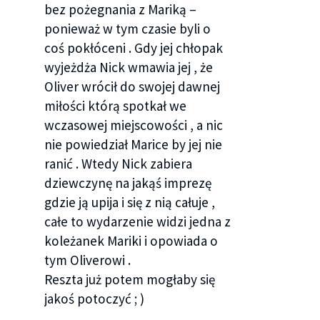
bez pożegnania z Mariką –
Niechętnie zaprzeczyłam.
ponieważ w tym czasie byli o
– Czekają na mnie koleżanki, mieszkają w
coś pokłóceni . Gdy jej chłopak
pensjonacie obok – wyjaśniłam, widząc jego
wyjeżdża Nick wmawia jej , że
zawiedzioną minę.
Oliver wrócił do swojej dawnej
miłości którą spotkał we
– Spotkamy się później?
wczasowej miejscowości , a nic
nie powiedział Marice by jej nie
Uśmiechnęłam się do niego.
ranić . Wtedy Nick zabiera
– Chętnie – odpowiedziałam.
dziewczynę na jakąś imprezę
gdzie ją upija i się z nią całuje ,
Razem wyszliśmy przed ośrodek wczasowy,
całe to wydarzenie widzi jedna z
pożegnałam się z nimi i zniknęłam w następnej
koleżanek Mariki i opowiada o
bramie.
tym Oliverowi .
Reszta już potem mogłaby się
~ ♥ ~ ♥ ~ ♥ ~
jakoś potoczyć ; )
Majka, Justyna i Paulina dopiero się zbierały, więc