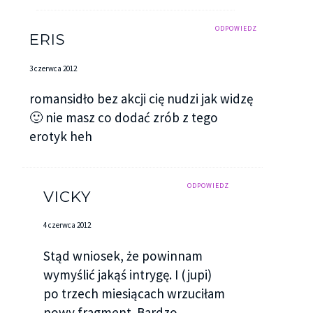
postanowiłam poczekać na nie na zewnątrz.
Zdziwiłam się, kiedy zobaczyłam, że Oliwer i Nick
ODPOWIEDZ
ERIS
ciągle tam byli. Stali przy wejściu na plażę.
Wyglądało na to, że się o coś kłócą.
3 czerwca 2012
– Nie chcę tego robić! – warknął ten pierwszy.
romansidło bez akcji cię nudzi jak widzę
🙂 nie masz co dodać zrób z tego
– Zawsze tak robimy! – odpowiedział mu
erotyk heh
zdecydowanie Nick.
– I dlatego właśnie nasze związki nigdy nie trwają
ODPOWIEDZ
dłużej niż dwadzieścia cztery godziny – odgryzł się
VICKY
Oliwer.
4 czerwca 2012
– Moje związki – oznajmił dobitnie jego brat –
Stąd wniosek, że powinnam
twoje nigdy nie istniały.
wymyślić jakąś intrygę. I (jupi)
Bursztynowe oczy Oliwera płonęły.
po trzech miesiącach wrzuciłam
nowy fragment. Bardzo