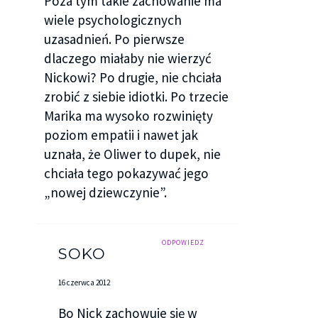
Poza tym takie zachowanie ma
– Wczoraj wieczorem, na imprezie – wyjaśniłam
wiele psychologicznych
zakłopotana.
uzasadnień. Po pierwsze
dlaczego miałaby nie wierzyć
Uśmiechnął się jeszcze szerzej.
Nickowi? Po drugie, nie chciała
zrobić z siebie idiotki. Po trzecie
– Nigdy bym nie przypuszczał, że mojego brata na
Marika ma wysoko rozwinięty
to stać, zazwyczaj to raczej moje dziewczyny
poziom empatii i nawet jak
zaczepiają jego – oznajmił arogancko. – Chodź –
uznała, że Oliwer to dupek, nie
pociągnął mnie za sobą. Zrobimy mu
chciała tego pokazywać jego
niespodziankę. Jak ty w ogóle masz na imię?
„nowej dziewczynie”.
– Marika – odpowiedziałam mechanicznie.
– Miło cię poznać, Mariko – wyszczerzył w
ODPOWIEDZ
SOKO
uśmiechu białe zęby.
16 czerwca 2012
Nie zdążyłam zaprotestować. Nick pociągnął mnie
w kierunku pensjonatu, sąsiadującego z tym, w
Bo Nick zachowuje się w