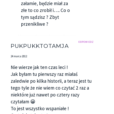
Musnął palcami rozwiewane przez wiatr kosmyki
załamie, będzie miał za
moich włosów, a potem podążył w ślad za bratem
złe to co zrobił i…. Co o
ku wejściu na plażę.
tym sądzisz ? Zbyt
przenikliwe ?
~ ♥ ~ ♥ ~ ♥ ~
Wieczorem umówiliśmy się w kawiarni. Chyba
ODPOWIEDZ
nigdy nie szykowałam się tak długo jak dziś.
PUKPUKKTOTAMJA
Wyrzuciłam z szafy wszystkie ciuchy i teraz
24 marca 2012
piętrzyły się na łóżku nieforemną stertą. W końcu i
tak wybrałam zwyczajne, powycierane dżinsy i
Nie wierze jak ten czas leci !
chabrowy top w cieniutkie, białe linie. Czesałam się
Jak byłam tu pierwszy raz miałaś
na milion sposobów, a w rezultacie i tak
zaledwie po kilka historii, a teraz jest tu
rozpuściłam włosy. To samo było z makijażem. Na
tego tyle że nie wiem co czytać 2 raz a
koniec stanęło na tym, że w ogóle go zmyłam,
niektóre już nawet po cztery razy
kładąc jedynie na usta delikatny, perłowy
czytałam 😀
błyszczyk. Byłam zdenerwowana, ponieważ
To jest wszystko wspaniałe !
liczyłam, że kiedy Nick wreszcie się ode mnie