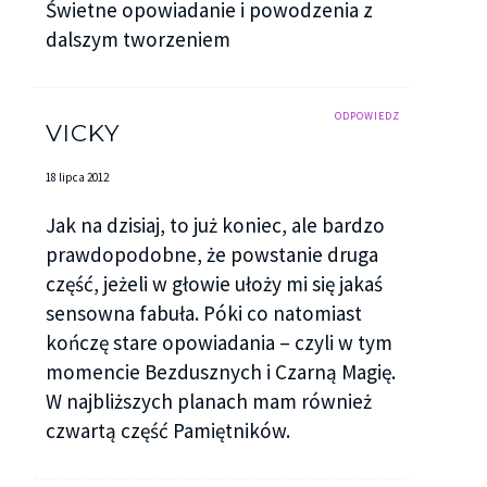
nieznajomym, ale ani przez chwilę nie przyszło mi
Świetne opowiadanie i powodzenia z
do głowy, że mogłabym odmówić. Całą sobą
dalszym tworzeniem
pragnęłam jego bliskości. Z jakiegoś powodu mu
ufałam. Wrócił po kilku minutach, na ramieniu
ODPOWIEDZ
niosąc skórzaną kurtkę. Pocałował mnie lekko, a
VICKY
potem wziął za rękę. Przez chwilę milczeliśmy, idąc
18 lipca 2012
w kierunku zejścia na plażę, a potem zaczęliśmy
żartować, tak po prostu, jakbyśmy znali się od lat.
Jak na dzisiaj, to już koniec, ale bardzo
Nie rozmawialiśmy o życiu, nie zamieniliśmy słowa
prawdopodobne, że powstanie druga
o nas, po prostu się śmialiśmy ze wszystkiego i z
część, jeżeli w głowie ułoży mi się jakaś
niczego zarazem.
sensowna fabuła. Póki co natomiast
kończę stare opowiadania – czyli w tym
Plażą przeszliśmy spory kawałek. Zdjęliśmy buty i
momencie Bezdusznych i Czarną Magię.
pozwalaliśmy by nasze nogi moczyły chłodne fale.
W najbliższych planach mam również
Byliśmy sami, tylko my i nocne niebo.
czwartą część Pamiętników.
Zatrzymaliśmy się. Chłopak położył na piasku
kurtkę, usiadłam na niej, a on znów zaczął mnie