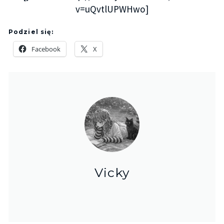
v=uQvtlUPWHwo]
Podziel się:
Facebook
X
Vicky