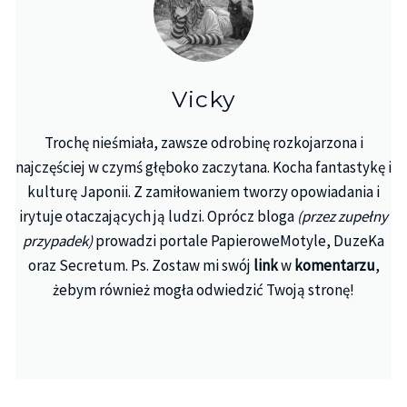
Vicky
Trochę nieśmiała, zawsze odrobinę rozkojarzona i
najczęściej w czymś głęboko zaczytana. Kocha fantastykę i
kulturę Japonii. Z zamiłowaniem tworzy opowiadania i
irytuje otaczających ją ludzi. Oprócz bloga
(przez zupełny
przypadek)
prowadzi portale PapieroweMotyle, DuzeKa
oraz Secretum. Ps. Zostaw mi swój
link
w
komentarzu
,
żebym również mogła odwiedzić Twoją stronę!