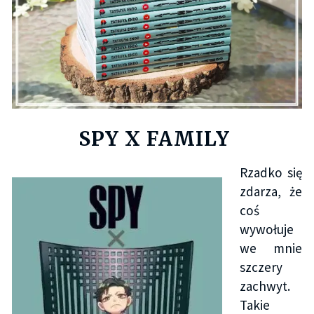
SPY X FAMILY
Rzadko się
zdarza, że
coś
wywołuje
we mnie
szczery
zachwyt.
Takie