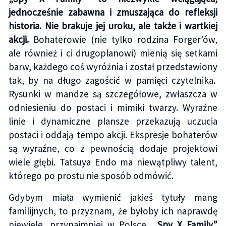
jednocześnie zabawna i zmuszająca do refleksji
historia. Nie brakuje jej uroku, ale także i wartkiej
akcji.
Bohaterowie (nie tylko rodzina Forger’ów,
ale również i ci drugoplanowi) mienią się setkami
barw, każdego coś wyróżnia i został przedstawiony
tak, by na długo zagościć w pamięci czytelnika.
Rysunki w mandze są szczegółowe, zwłaszcza w
odniesieniu do postaci i mimiki twarzy. Wyraźne
linie i dynamiczne plansze przekazują uczucia
postaci i oddają tempo akcji. Ekspresje bohaterów
są wyraźne, co z pewnością dodaje projektowi
wiele głębi. Tatsuya Endo ma niewątpliwy talent,
którego po prostu nie sposób odmówić.
Gdybym miała wymienić jakieś tytuły mang
familijnych, to przyznam, że byłoby ich naprawdę
niewiele, przynajmniej w Polsce.
„Spy X Family”