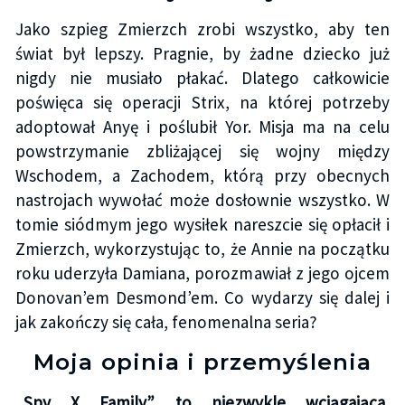
Jako szpieg Zmierzch zrobi wszystko, aby ten
świat był lepszy. Pragnie, by żadne dziecko już
nigdy nie musiało płakać. Dlatego całkowicie
poświęca się operacji Strix, na której potrzeby
adoptował Anyę i poślubił Yor. Misja ma na celu
powstrzymanie zbliżającej się wojny między
Wschodem, a Zachodem, którą przy obecnych
nastrojach wywołać może dosłownie wszystko. W
tomie siódmym jego wysiłek nareszcie się opłacił i
Zmierzch, wykorzystując to, że Annie na początku
roku uderzyła Damiana, porozmawiał z jego ojcem
Donovan’em Desmond’em. Co wydarzy się dalej i
jak zakończy się cała, fenomenalna seria?
Moja opinia i przemyślenia
„Spy X Family” to niezwykle wciągająca,