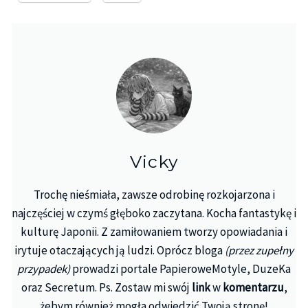
Vicky
Trochę nieśmiała, zawsze odrobinę rozkojarzona i
najczęściej w czymś głęboko zaczytana. Kocha fantastykę i
kulturę Japonii. Z zamiłowaniem tworzy opowiadania i
irytuje otaczających ją ludzi. Oprócz bloga
(przez zupełny
przypadek)
prowadzi portale PapieroweMotyle, DuzeKa
oraz Secretum. Ps. Zostaw mi swój
link
w
komentarzu
,
żebym również mogła odwiedzić Twoją stronę!