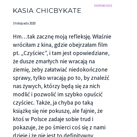
ODPOWIEDZ
KASIA CHICBYKATE
3 listopada 2020
Hm…tak zacznę moją refleksję. Właśnie
wróciłam z kina, gdzie obejrzałam film
pt. „Czyściec”, i tam jest opowiedziane,
że dusze zmarłych nie wracają na
ziemię, żeby załatwiać niedokończone
sprawy, tylko wracają po to, by znaleźć
nas żywych, którzy będą się za nich
modlić i pozwolić im szybko opuścić
czyściec. Także, ja chyba po taką
książkę się nie pokuszę, ale fajnie, że
ktoś w Polsce zadaje sobie trud i
pokazuje, że po śmierci coś się z nami
dzieje i że nie jest to definitywny