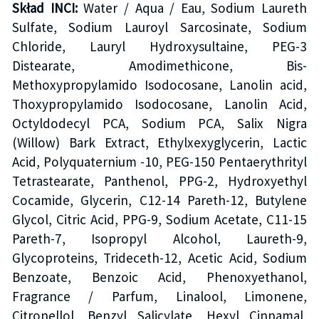
Skład INCI:
Water / Aqua / Eau, Sodium Laureth
Sulfate, Sodium Lauroyl Sarcosinate, Sodium
Chloride, Lauryl Hydroxysultaine, PEG-3
Distearate, Amodimethicone, Bis-
Methoxypropylamido Isodocosane, Lanolin acid,
Thoxypropylamido Isodocosane, Lanolin Acid,
Octyldodecyl PCA, Sodium PCA, Salix Nigra
(Willow) Bark Extract, Ethylxexyglycerin, Lactic
Acid, Polyquaternium -10, PEG-150 Pentaerythrityl
Tetrastearate, Panthenol, PPG-2, Hydroxyethyl
Cocamide, Glycerin, C12-14 Pareth-12, Butylene
Glycol, Citric Acid, PPG-9, Sodium Acetate, C11-15
Pareth-7, Isopropyl Alcohol, Laureth-9,
Glycoproteins, Trideceth-12, Acetic Acid, Sodium
Benzoate, Benzoic Acid, Phenoxyethanol,
Fragrance / Parfum, Linalool, Limonene,
Citronellol, Benzyl Salicylate, Hexyl Cinnamal,