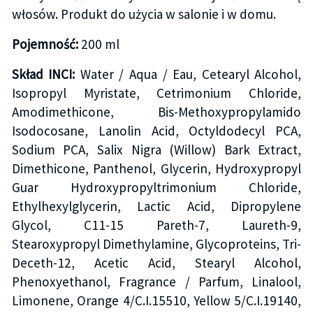
włosów. Produkt do użycia w salonie i w domu.
Pojemność:
200 ml
Skład INCI:
Water / Aqua / Eau, Cetearyl Alcohol,
Isopropyl Myristate, Cetrimonium Chloride,
Amodimethicone, Bis-Methoxypropylamido
Isodocosane, Lanolin Acid, Octyldodecyl PCA,
Sodium PCA, Salix Nigra (Willow) Bark Extract,
Dimethicone, Panthenol, Glycerin, Hydroxypropyl
Guar Hydroxypropyltrimonium Chloride,
Ethylhexylglycerin, Lactic Acid, Dipropylene
Glycol, C11-15 Pareth-7, Laureth-9,
Stearoxypropyl Dimethylamine, Glycoproteins, Tri-
Deceth-12, Acetic Acid, Stearyl Alcohol,
Phenoxyethanol, Fragrance / Parfum, Linalool,
Limonene, Orange 4/C.I.15510, Yellow 5/C.I.19140,