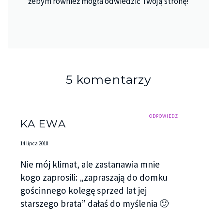
żebym również mogła odwiedzić Twoją stronę!
5 komentarzy
ODPOWIEDZ
KA EWA
14 lipca 2018
Nie mój klimat, ale zastanawia mnie
kogo zaprosili: „zapraszają do domku
gościnnego kolegę sprzed lat jej
starszego brata” dałaś do myślenia 🙂