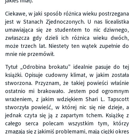
jakieś miał).
Ciekawe, w jaki sposób różnica wieku postrzegana
jest w Stanach Zjednoczonych. U nas licealistka
umawiająca się ze studentem to nic dziwnego,
zwłaszcza gdy dzieli ich różnica wieku dwóch,
może trzech lat. Niestety ten wątek zupełnie do
mnie nie przemówił.
Tytuł „Odrobina brokatu” idealnie pasuje do tej
książki. Opisuje cudowny klimat, w jakim została
stworzona. Przyznam, że takiej powieści właśnie
ostatnio mi brakowało. Jestem pod ogromnym
wrażeniem, z jakim wdziękiem Shari L. Tapscott
stworzyła powieść, w której nic się nie dzieje, a
jednak czyta się ją z zapartym tchem. Książkę z
całego serca polecam wszystkim tym, którzy
zmagają się z jakimiś problemami, mają ciężki okres