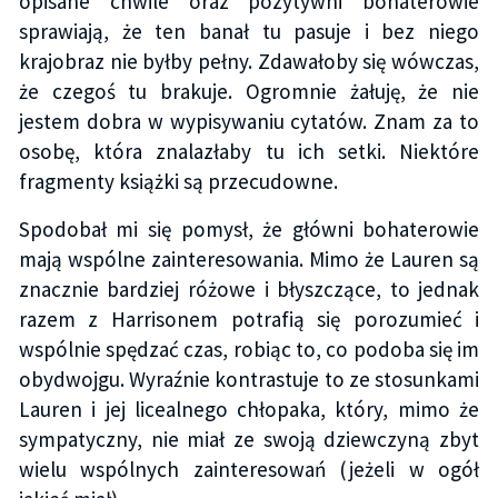
opisane chwile oraz pozytywni bohaterowie
sprawiają, że ten banał tu pasuje i bez niego
krajobraz nie byłby pełny. Zdawałoby się wówczas,
że czegoś tu brakuje. Ogromnie żałuję, że nie
jestem dobra w wypisywaniu cytatów. Znam za to
osobę, która znalazłaby tu ich setki. Niektóre
fragmenty książki są przecudowne.
Spodobał mi się pomysł, że główni bohaterowie
mają wspólne zainteresowania. Mimo że Lauren są
znacznie bardziej różowe i błyszczące, to jednak
razem z Harrisonem potrafią się porozumieć i
wspólnie spędzać czas, robiąc to, co podoba się im
obydwojgu. Wyraźnie kontrastuje to ze stosunkami
Lauren i jej licealnego chłopaka, który, mimo że
sympatyczny, nie miał ze swoją dziewczyną zbyt
wielu wspólnych zainteresowań (jeżeli w ogół