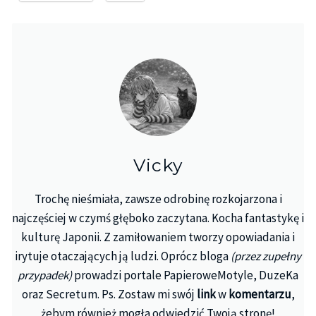
Vicky
Trochę nieśmiała, zawsze odrobinę rozkojarzona i
najczęściej w czymś głęboko zaczytana. Kocha fantastykę i
kulturę Japonii. Z zamiłowaniem tworzy opowiadania i
irytuje otaczających ją ludzi. Oprócz bloga
(przez zupełny
przypadek)
prowadzi portale PapieroweMotyle, DuzeKa
oraz Secretum. Ps. Zostaw mi swój
link
w
komentarzu
,
żebym również mogła odwiedzić Twoją stronę!