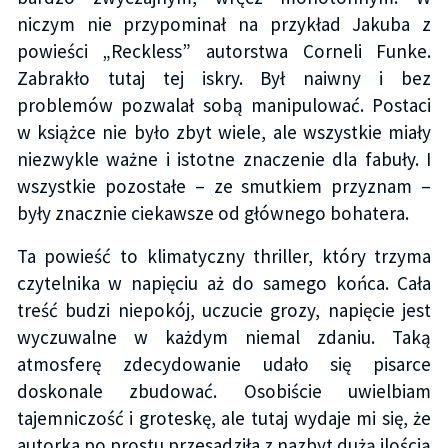
niczym nie przypominał na przykład Jakuba z
powieści „Reckless” autorstwa Corneli Funke.
Zabrakło tutaj tej iskry. Był naiwny i bez
problemów pozwalał sobą manipulować. Postaci
w książce nie było zbyt wiele, ale wszystkie miały
niezwykle ważne i istotne znaczenie dla fabuły. I
wszystkie pozostałe – ze smutkiem przyznam –
były znacznie ciekawsze od głównego bohatera.
Ta powieść to klimatyczny thriller, który trzyma
czytelnika w napięciu aż do samego końca. Cała
treść budzi niepokój, uczucie grozy, napięcie jest
wyczuwalne w każdym niemal zdaniu. Taką
atmosferę zdecydowanie udało się pisarce
doskonale zbudować. Osobiście uwielbiam
tajemniczość i groteskę, ale tutaj wydaje mi się, że
autorka po prostu przesadziła z nazbyt dużą ilością