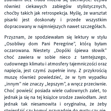
również ciekawych zabiegów stylistycznych,
choćby takich jak retrospekcja. Myślę, że warsztat
pisarki jest doskonały i przede wszystkim
dopracowany w najmniejszych nawet szczegółach.
Przyznam, że spodziewałam się lektury w stylu
„Osobliwy dom Pani Peregrine”, którą byłam
oczarowana. Niestety „Dopóki śpiewa słowik”
choć zawiera w sobie nieco z tamtejszego,
cudownego klimatu i atmosfery tajemniczości oraz
napięcia, jest czymś zupełnie inny. Z przykrością
muszę również powiedzieć, że w tym wypadku
„innym” nie znaczy „lepszym”, a wręcz przeciwnie.
Choć powieść posiada wiele cudownych zalet, to
jednak ja się na tej książce srodze zawiodłam. Jest
jednak tak niesamowita i oryginalna, że żeby
stwierdzić czy komuś przypadnie do gustu czy nie,