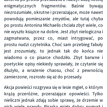
enigmatycznych fragmentów. Baśnie bywają
niezrozumiałe, okrutne i przerażające, może nawet
powodują pomieszanie zmysłów, ale tutaj chyba
po prostu Antonina Michaelis chciała zbyt wiele, co
nie wyszło książce na dobre. Jest zbyt nielogiczna i
zagmatwana, przez co, miast intrygować, po
prostu nudzi czytelnika. Choć sam przebieg fabuły
jest zrozumiały, to jednak tak do końca nie
wiadomo o co pisarce chodziło. Zbyt barwne i
poetyckie opisy niekiedy sprawiały, że czytanie się
dłużyło, a wrażenie chaosu, choć z pewnością
zamierzone, rozrosło się aż do przesady.
Akcja powieści rozgrywa się w lesie mgieł, o którym
krążą przeróżne, przerażające opowieści. Tylko
nieliczni jednak zdają sobie sprawę, że drzemie w
nich wiele prawdy. Pisarka miała dobry pomysł i