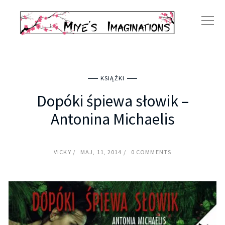
KSIĄŻKI
Dopóki śpiewa słowik –
Antonina Michaelis
VICKY
MAJ, 11, 2014
0 COMMENTS