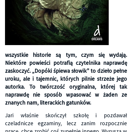
wszystkie historie są tym, czym się wydają.
Niektóre powieści potrafią czytelnika naprawdę
zaskoczyć. „Dopóki śpiewa słowik” to dzieło pełne
uroku, ale i tajemnic, których pilnie strzeże jego
autorka. To twórczość oryginalna, której tak
naprawdę nie sposób wpasować w żaden ze
znanych nam, literackich gatunków.
Jari właśnie skończył szkołę i pozdawał
czeladnicze egzaminy, lecz zanim rozpocznie
pracę, chce zrobić coś zupełnie innego. Wyrusza w