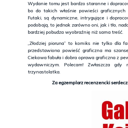
Wydanie tomu jest bardzo staranne i dopracow
bo do takich właśnie powieści graficznych s
Futaki, są dynamiczne, intrygujące i doprac
podobają, to jednak zarówno oni, jak i tło, nad
bardziej pobudza wyobraźnię niż sama treść.
„Złodziej pioruna” to komiks nie tylko dla 
przedstawiona powieść graficzna ma szanse 
Ciekawa fabuła i dobra oprawa graficzna z p
wydawniczym. Polecam! Zwłaszcza gdy n
trzynastolatka.
Za egzemplarz recenzencki serdec