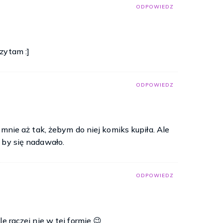
ODPOWIEDZ
zytam :]
ODPOWIEDZ
 mnie aż tak, żebym do niej komiks kupiła. Ale
 by się nadawało.
ODPOWIEDZ
e raczej nie w tej formie 😉