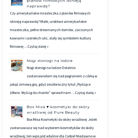
planów filmowych istnieją
naprawdę?
Czy amerykańskie miasteczka z planów filmowych
istnieją naprawdę? Małe, urokliwe amerykańskie
miasteczka, pełne drewnianych domów, zacisznych
kawiarni i szerokich ulic, stały się symbolem kultury
filmowej …
Czytaj dalej »
Nogi stonogi na lodzie
Nogi stonogi na lodzie Ostatnio
zastanawiałam się nad pograniem z córką w
jakąś zimową grę, gdyż zeszłoroczny tytuł „Pędzące
żółwie. Wyścig do choinki” sprawił nam …
Czytaj dalej »
Box Mixa ♥ kosmetyki do skóry
wrażliwej od Pure Beauty
Box Mixa Kosmetyki do skóry wrażliwej Jeżeli
zastanawiasz się nad wyborem kosmetyków do skóry
wrażliwej, ten wpis jest właśnie dla Ciebie! Niedawno w