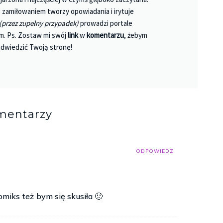
 Z zamiłowaniem tworzy opowiadania i irytuje
(przez zupełny przypadek)
prowadzi portale
m. Ps. Zostaw mi swój
link
w
komentarzu
, żebym
dwiedzić Twoją stronę!
mentarzy
ODPOWIEDZ
omiks też bym się skusiła 🙂