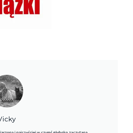
Vicky
jarzona i najczęściej w czymś głęboko zaczytana.