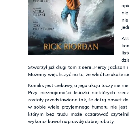
opi
nie
nie
jed
Att
kom
lis
dzi
Stworzył już drugi tom z serii „Percy Jackson 
Możemy więc liczyć na to, że wkrótce ukaże si
Komiks jest ciekawy, a jego akcja toczy sie n
Przy nieznajomości książki niektórych rzec
zostały przedstawione tak, że dotrą nawet do 
w sobie wiele przyjemnego humoru, nie jest
którym bez trudu może oczarować czytelni
wykonał kawał naprawdę dobrej roboty.