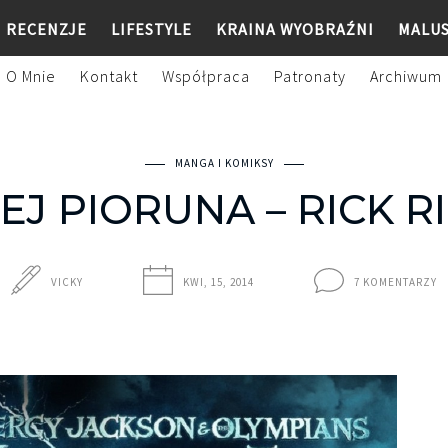
RECENZJE
LIFESTYLE
KRAINA WYOBRAŹNI
MALU
O Mnie
Kontakt
Współpraca
Patronaty
Archiwum
MANGA I KOMIKSY
EJ PIORUNA – RICK 
VICKY
KWI, 15, 2014
7 KOMENTARZY