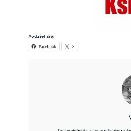
Podziel się:
Facebook
X
Trochę nieśmiała, zawsze odrobinę rozko