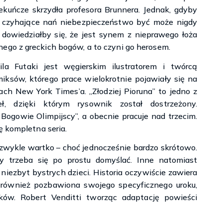
ekuńcze skrzydła profesora Brunnera. Jednak, gdyby
 czyhające nań niebezpieczeństwo być może nigdy
 dowiedziałby się, że jest synem z nieprawego łoża
nego z greckich bogów, a to czyni go herosem.
ila Futaki jest węgierskim ilustratorem i twórcą
iksów, którego prace wielokrotnie pojawiały się na
tach New York Times’a. „Złodziej Pioruna” to jedno z
eł, dzięki którym rysownik został dostrzeżony.
i Bogowie Olimpijscy”, a obecnie pracuje nad trzecim.
ę kompletna seria.
iezwykle wartko – choć jednocześnie bardzo skrótowo.
zy trzeba się po prostu domyślać. Inne natomiast
niezbyt bystrych dzieci. Historia oczywiście zawiera
 również pozbawiona swojego specyficznego uroku,
ków. Robert Venditti tworząc adaptację powieści