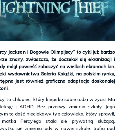
rcy Jackson i Bogowie Olimpijscy” to cykl już bardzo
rze znany, zwłaszcza, że doczekał się ekranizacji i
dy mógł powieść zobaczyć na wielkich ekranach kin.
ęki wydawnictwu Galeria Książki, na polskim rynku,
tępna jest również graficzna adaptacja doskonałej
orii.
cy to chłopiec, który kiepsko sobie radzi w życiu. Ma
leksję i ADHD. Bez przerwy zmienia szkoły. Jego
zym to dość nieciekawy typ człowieka, który sprawił,
 matka Percy’ego stała sie prywatną służącą.
Księgarnie i kościopył – Travis Baldree
ystko się zmienia, gdy w nowej szkole, trafia pod