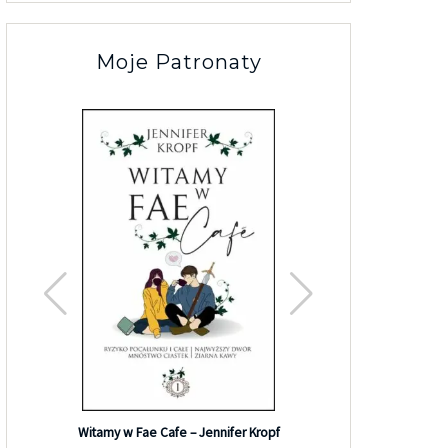
Moje Patronaty
Efekt G
Witamy w Fae Cafe – Jennifer Kropf