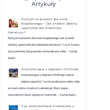
Artykuły
Pomysł na prezent dla mola
książkowego – Jak znaleźć idealny
upominek dla miłośnika
literatury?
Pomysł na prezent dla mola książkowego Jak znaleźć
idealny upominek dla miłośnika literatury? Czy w Twoim
życiu jest ktoś, kto po prostu nie wyobraża sobie …
Czytaj
dalej »
Aromaterapia z olejkami Oh!Drop!
Aromaterapia z olejkami Oh!Drop! Lubicie
piękne zapachy? Ja nie wyobrażam sobie, żeby
w moim domu miało ich zabraknąć. Mam zapas
naturalnych świec sojowych i kominek …
Czytaj dalej »
Czy amerykańskie miasteczka z