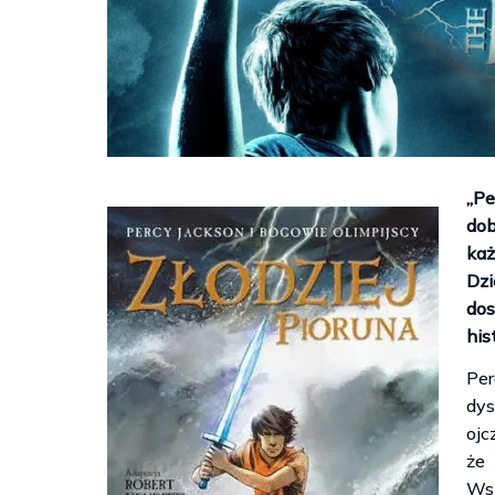
„
Pe
dob
każ
Dzi
dos
hist
Per
dys
ojc
że
Wsz